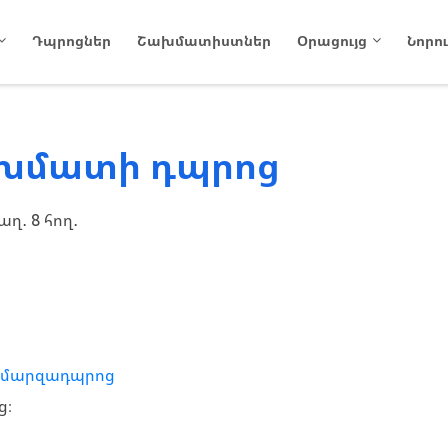
Դպրոցներ
Շախմատիստներ
Օրացույց
Նորու
ախմատի դպրոց
աղ․ 8 հող․
 մարզադպրոց
ց։