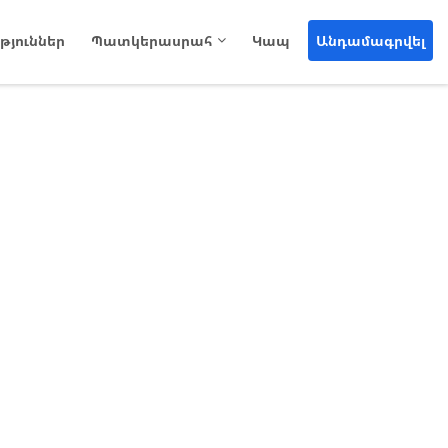
թյուններ
Պատկերասրահ
Կապ
Անդամագրվել