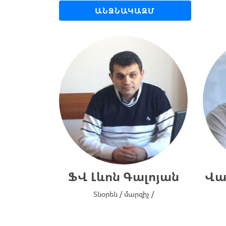
ԱՆՁՆԱԿԱԶՄ
ՖՎ Լևոն Գալոյան
Վա
Տնօրեն / մարզիչ /