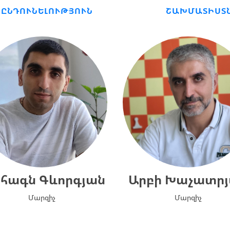
ԸՆԴՈՒՆԵԼՈՒԹՅՈՒՆ
ՇԱԽՄԱՏԻՍՏ
հագն Գևորգյան
Արբի Խաչատր
Մարզիչ
Մարզիչ