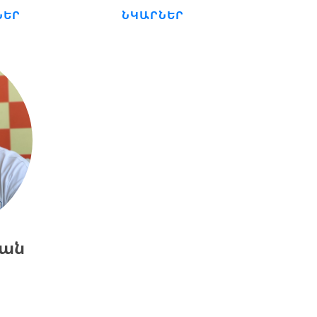
ՆԵՐ
ՆԿԱՐՆԵՐ
յան