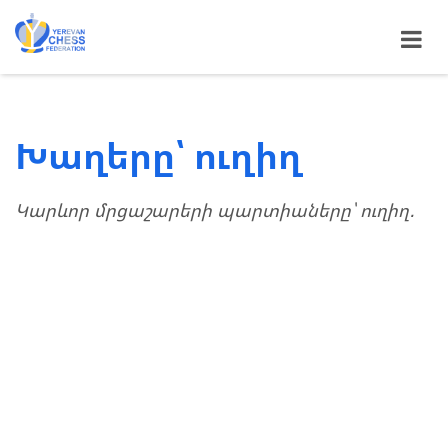
Խաղերը՝ ուղիղ
Կարևոր մրցաշարերի պարտիաները՝ ուղիղ․