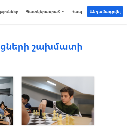
թյուններ
Պատկերասրահ
Կապ
Անդամագրվել
ոցների շախմատի