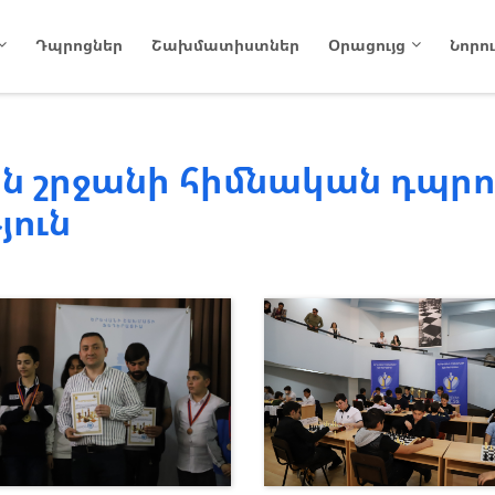
Դպրոցներ
Շախմատիստներ
Օրացույց
Նորու
ն շրջանի հիմնական դպր
յուն