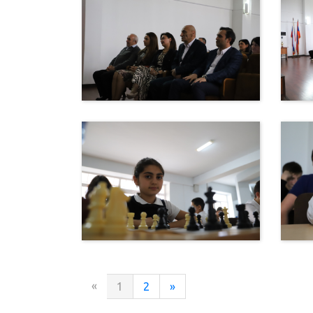
«
1
2
»