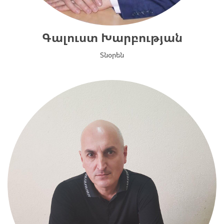
Գալուստ Խարբության
Տնօրեն