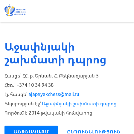
Աջափնյակի
շախմատի դպրոց
Հասցե՝ ՀՀ, ք. Երևան, Հ. Բեկնազարյան 5
Հեռ․՝ +374 10 34 94 38
էլ. հասցե՝
ajapnyakchess@mail.ru
Ֆեյսբուքյան էջ՝
Աջափնյակի շախմատի դպրոց
Գործում է 2014 թվականի հունվարից։
ԱՆՁՆԱԿԱԶՄ
ԸՆԴՈՒՆԵԼՈՒԹՅՈՒՆ