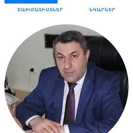
ՇԱԽՄԱՏԻՍՏՆԵՐ
ՆԿԱՐՆԵՐ