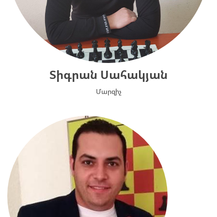
Տիգրան Սահակյան
Մարզիչ