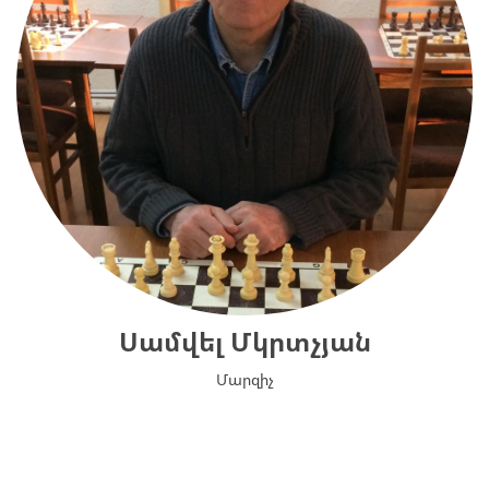
Սամվել Մկրտչյան
Մարզիչ