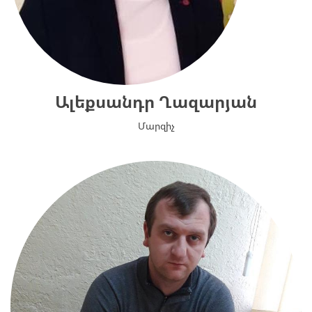
Ալեքսանդր Ղազարյան
Մարզիչ