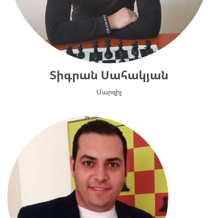
Տիգրան Սահակյան
Մարզիչ