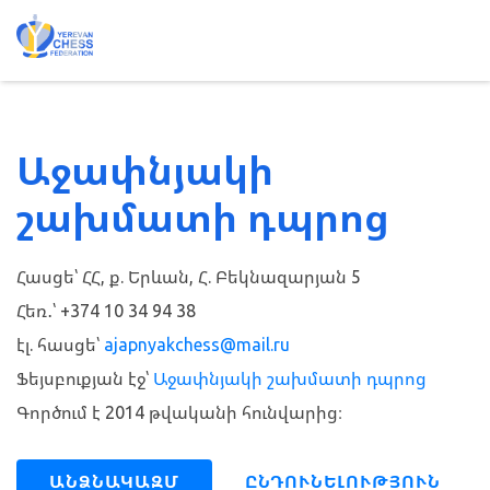
Աջափնյակի
շախմատի դպրոց
Հասցե՝ ՀՀ, ք. Երևան, Հ. Բեկնազարյան 5
Հեռ․՝ +374 10 34 94 38
էլ. հասցե՝
ajapnyakchess@mail.ru
Ֆեյսբուքյան էջ՝
Աջափնյակի շախմատի դպրոց
Գործում է 2014 թվականի հունվարից։
ԱՆՁՆԱԿԱԶՄ
ԸՆԴՈՒՆԵԼՈՒԹՅՈՒՆ