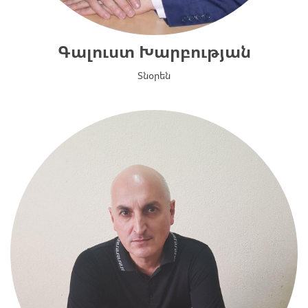
Գալուստ Խարբության
Տնօրեն