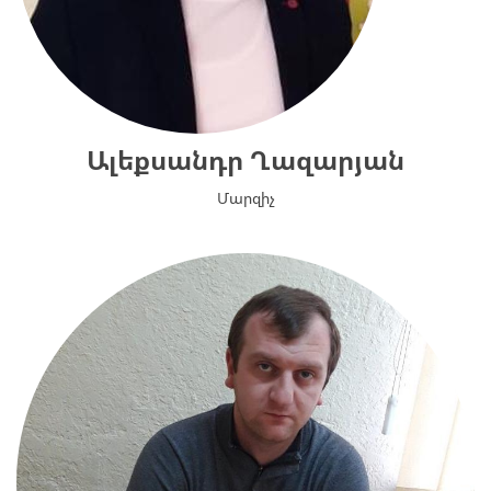
Ալեքսանդր Ղազարյան
Մարզիչ