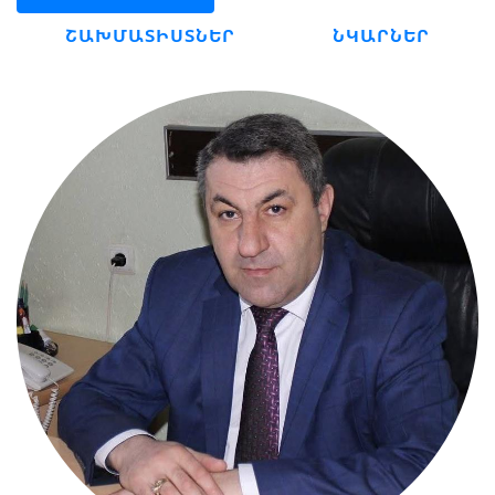
ՇԱԽՄԱՏԻՍՏՆԵՐ
ՆԿԱՐՆԵՐ