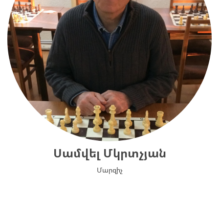
Սամվել Մկրտչյան
Մարզիչ