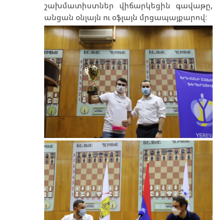
շախմատիստներ վիճարկեցին գավաթը,
անցան օնլայն ու օֆլայն մրցապայքարով: