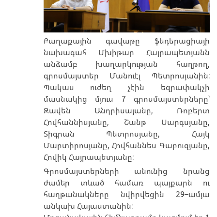
Քաղաքային գավաթը ֆեդերացիայի
նախագահ Մխիթար Հայրապետյանն
անձամբ խաղարկության հաղթող,
գրոսմայստեր Մանուէլ Պետրոսյանին:
Պակաս ուժեղ չէին եզրափակչի
մասնակից մյուս 7 գրոսմայստերները՝
Զավեն Անդրիսայանը, Ռոբերտ
Հովհաննիսյանը, Շանթ Սարգսյանը,
Տիգրան Պետրոսյանը, Հայկ
Մարտիրոսյանը, Հովհաննես Գաբուզյանը,
Հովիկ Հայրապետյանը:
Գրոսմայստերների անունից նրանց
ժամեր տևած համառ պայքարն ու
հաղթանակները նվիրվեցին 29–ամյա
անկախ Հայաստանին: