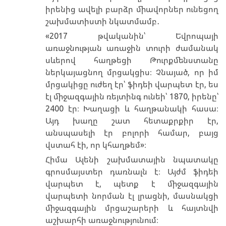
իրենից ավելի բարձր միավորներ ունեցող
շախմատիստի նկատմամբ․
«2017 թվականին՝ Եվրոպայի
առաջնության առաջին տուրի ժամանակ
սևերով հաղթեցի Թուրքմենստանը
ներկայացնող մրցակցիս։ Չնայած, որ իմ
մրցակիցը ուժեղ էր՝ ֆիդեի վարպետ էր, ես
էլ միջազգային ռեյտինգ ունեի՝ 1870, իրենը՝
2400 էր։ Խաղացի և հաղթանակի հասա։
Այդ խաղը շատ հետաքրքիր էր,
անսպասելի էր բոլորի համար, բայց
վստահ էի, որ կհաղթեմ»։
Հիմա Ալենի շախմատային նպատակը
գրոսմայստեր դառնալն է։ Այժմ ֆիդեի
վարպետ է, պետք է միջազգային
վարպետի նորման էլ լրացնի, մասնակցի
միջազգային մրցաշարերի և հայտնվի
աշխարհի առաջնությունում։