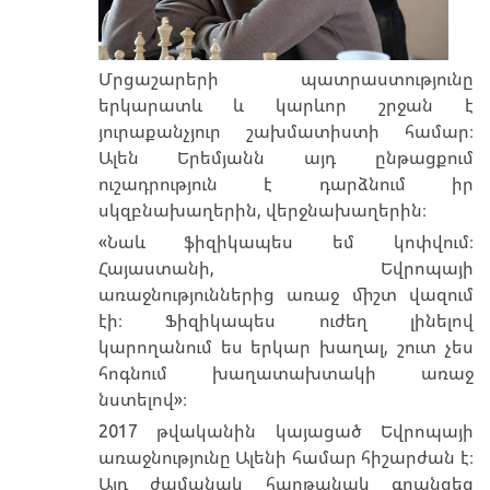
Մրցաշարերի պատրաստությունը
երկարատև և կարևոր շրջան է
յուրաքանչյուր շախմատիստի համար։
Ալեն Երեմյանն այդ ընթացքում
ուշադրություն է դարձնում իր
սկզբնախաղերին, վերջնախաղերին։
«Նաև ֆիզիկապես եմ կոփվում։
Հայաստանի, Եվրոպայի
առաջնություններից առաջ միշտ վազում
էի։ Ֆիզիկապես ուժեղ լինելով
կարողանում ես երկար խաղալ, շուտ չես
հոգնում խաղատախտակի առաջ
նստելով»։
2017 թվականին կայացած Եվրոպայի
առաջնությունը Ալենի համար հիշարժան է։
Այդ ժամանակ հաղթանակ գրանցեց