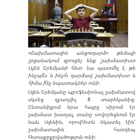
«Շախմատային անցուդարձ» թեմայի
շրջանակում զրուցել ենք շախմատիստ
Ալեն Երեմյանի հետ։ Նա պատմել է, թե
ինչպե՞ս և ինչո՞ւ դարձավ շախմատիստ և
հիմա ի՞նչ նպատակներ ունի։
Ալեն Երեմյանը պրոֆեսիոնալ շախմատով
սկսեց զբաղվել 8 տարեկանից։
Ընտանիքում նրա հայրը սիրում էր
շախմատ խաղալ, տանը սովորեցնում էր
նաև Ալենին, որովհետև նկատել էին՝
շախմատային հանդեպ
հետաքրքրվածություն ունի։